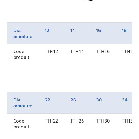
Dia.
12
14
16
18
armature
Code
TTH12
TTH14
TTH16
TTH18
produit
Dia.
22
26
30
34
armature
Code
TTH22
TTH26
TTH30
TTH34
produit