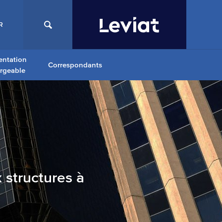
R
ntation
Correspondants
argeable
 structures à