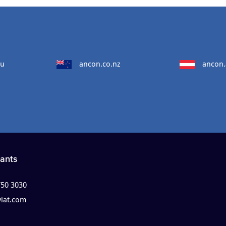
au
ancon.co.nz
ancon.
ants
750 3030
viat.com