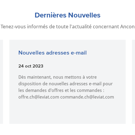
installées dans les joints
maçonnés, améliorent la
Dernières Nouvelles
performance structurelle des
murs de maçonnerie tout en
Tenez-vous informés de toute l'actualité concernant Ancon
renforçant la résis…
Nouvelles adresses e-mail
24 oct 2023
Dès maintenant, nous mettons à votre
disposition de nouvelles adresses e-mail pour
les demandes d'offres et les commandes :
offre.ch@leviat.com commande.ch@leviat.com