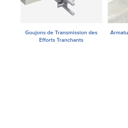
Goujons de Transmission des
Armatu
Les joints de dilatation dans les
L’uti
Efforts Tranchants
structures en béton armé ou
dans
précontraint permettent
con
l’expansion et la contraction de
l’ouvrage afin de libérer les c…