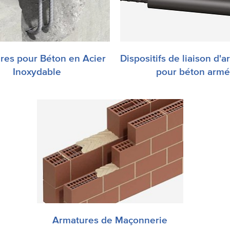
res pour Béton en Acier
Dispositifs de liaison d'
lisation d’aciers inoxydable
Les dispositifs de liaison
Inoxydable
pour béton arm
 la construction augmente
simplifient la conception 
tinuellement et présente
construction des ouvrag
nombre d’avantages.
béton armé et réduisent
quantités d’armatures né
Armatures de Maçonnerie
Les armatures en acier,