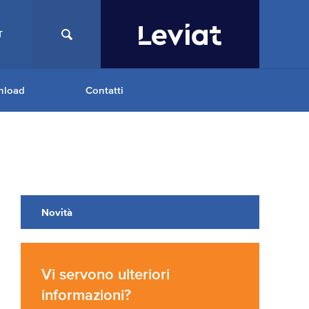
T
nload
Contatti
Novità
Vi servono ulteriori
informazioni?