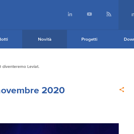
I
otti
Novità
Progetti
Dow
 diventeremo Leviat.
9 novembre 2020