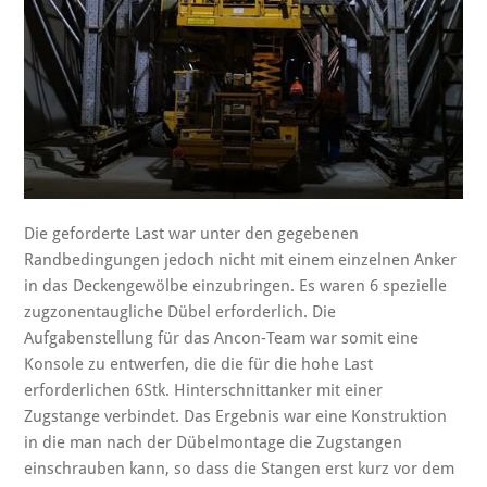
Die geforderte Last war unter den gegebenen
Randbedingungen jedoch nicht mit einem einzelnen Anker
in das Deckengewölbe einzubringen. Es waren 6 spezielle
zugzonentaugliche Dübel erforderlich. Die
Aufgabenstellung für das Ancon-Team war somit eine
Konsole zu entwerfen, die die für die hohe Last
erforderlichen 6Stk. Hinterschnittanker mit einer
Zugstange verbindet. Das Ergebnis war eine Konstruktion
in die man nach der Dübelmontage die Zugstangen
einschrauben kann, so dass die Stangen erst kurz vor dem