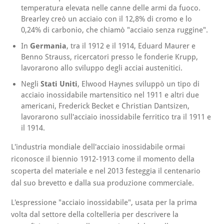
temperatura elevata nelle canne delle armi da fuoco.
Brearley creò un acciaio con il 12,8% di cromo e lo
0,24% di carbonio, che chiamò "acciaio senza ruggine".
In
Germania
, tra il 1912 e il 1914, Eduard Maurer e
Benno Strauss, ricercatori presso le fonderie Krupp,
lavorarono allo sviluppo degli acciai austenitici.
Negli
Stati Uniti
, Elwood Haynes sviluppò un tipo di
acciaio inossidabile martensitico nel 1911 e altri due
americani, Frederick Becket e Christian Dantsizen,
lavorarono sull'acciaio inossidabile ferritico tra il 1911 e
il 1914.
L'industria mondiale dell'acciaio inossidabile ormai
riconosce il biennio 1912-1913 come il momento della
scoperta del materiale e nel 2013 festeggia il centenario
dal suo brevetto e dalla sua produzione commerciale.
L'espressione "acciaio inossidabile", usata per la prima
volta dal settore della coltelleria per descrivere la