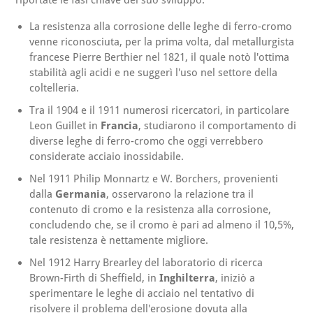
riportate le fasi chiave del suo sviluppo.
La resistenza alla corrosione delle leghe di ferro-cromo
venne riconosciuta, per la prima volta, dal metallurgista
francese Pierre Berthier nel 1821, il quale notò l'ottima
stabilità agli acidi e ne suggerì l'uso nel settore della
coltelleria.
Tra il 1904 e il 1911 numerosi ricercatori, in particolare
Leon Guillet in
Francia
, studiarono il comportamento di
diverse leghe di ferro-cromo che oggi verrebbero
considerate acciaio inossidabile.
Nel 1911 Philip Monnartz e W. Borchers, provenienti
dalla
Germania
, osservarono la relazione tra il
contenuto di cromo e la resistenza alla corrosione,
concludendo che, se il cromo è pari ad almeno il 10,5%,
tale resistenza è nettamente migliore.
Nel 1912 Harry Brearley del laboratorio di ricerca
Brown-Firth di Sheffield, in
Inghilterra
, iniziò a
sperimentare le leghe di acciaio nel tentativo di
risolvere il problema dell'erosione dovuta alla