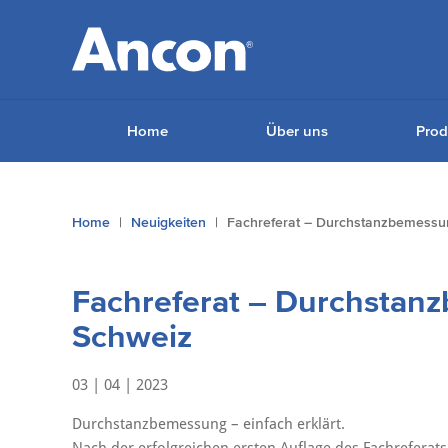
Home
Über uns
Prod
You
Home
Neuigkeiten
Fachreferat – Durchstanzbemessun
are
here:
Fachreferat – Durchstan
Schweiz
03 | 04 | 2023
Durchstanzbemessung – einfach erklärt.