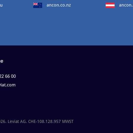
au
ancon.co.nz
ancon.
te
22 66 00
viat.com
026. Leviat AG. CHE-108.128.957 MWST