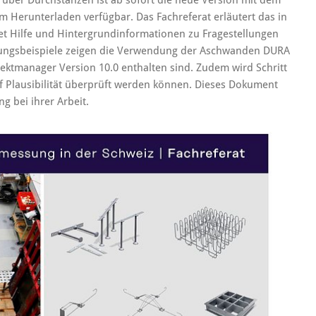
s über Durchstanzen ist ab sofort die neue Version mit dem
m Herunterladen verfügbar. Das Fachreferat erläutert das in
 Hilfe und Hintergrundinformationen zu Fragestellungen
ssungsbeispiele zeigen die Verwendung der Aschwanden DURA
ktmanager Version 10.0 enthalten sind. Zudem wird Schritt
auf Plausibilität überprüft werden können. Dieses Dokument
g bei ihrer Arbeit.