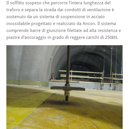
Il soffitto sospeso che percorre l'intera lunghezza del
traforo e separa la strada dai condotti di ventilazione è
sostenuto da un sistema di sospensione in acciaio
inossidabile progettato e realizzato da Ancon. Il sistema
comprende barre di giunzione filettate ad alta resistenza e
piastre d'ancoraggio in grado di reggere carichi di 250kN.